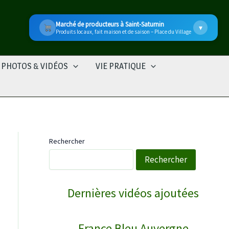
Marché de producteurs à Saint-Saturnin
▾
Produits locaux, fait maison et de saison – Place du Village
PHOTOS & VIDÉOS
VIE PRATIQUE
Rechercher
Rechercher
WebTV Saint-Saturnin
Dernières vidéos ajoutées
COURNOLS RECEPTION POUR LA SAINT PI…
↻
France Bleu Auvergne
Reportages
28/06/2026