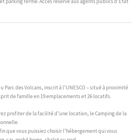
et parking fermé. Accès réservé aux agents publics d’Etat
 Parc des Volcans, inscrit à l’UNESCO – situé à proximité
sprit de famille en 19 emplacements et 26 locatifs.
ez profiter de la facilité d’une location, le Camping de la
ionnelle.
in que vous puissiez choisir l’hébergement qui vous
-car, mobil home, chalet ou pod.