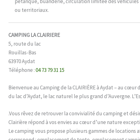
pétanque, buanderie, circulation limitée des véhicules 
ou territoriaux.
CAMPING LA CLAIRIERE
5, route du lac
Rouillas-Bas
63970 Aydat
Téléphone :
04 73 79 31 15
Bienvenue au Camping de la CLAIRIÈRE à Aydat – au cœur du
du lac d’Aydat, le lac naturel le plus grand d’Auvergne. L’E
.Vous rêvez de retrouver la convivialité du camping et désir
Clairière répond à vos envies au cœur d’une nature except
Le camping vous propose plusieurs gammes de locations af
correspond : emplacement de tente, emplacement camping