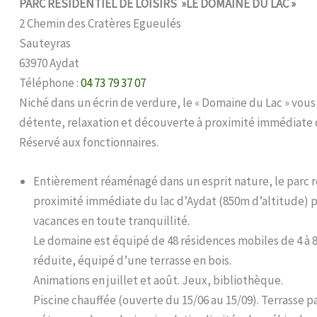
PARC RÉSIDENTIEL DE LOISIRS »LE DOMAINE DU LAC »
2 Chemin des Cratères Egueulés
Sauteyras
63970 Aydat
Téléphone :
04 73 79 37 07
Niché dans un écrin de verdure, le « Domaine du Lac » vous
détente, relaxation et découverte à proximité immédiate 
Réservé aux fonctionnaires.
Entièrement réaménagé dans un esprit nature, le parc rés
proximité immédiate du lac d’Aydat (850m d’altitude) po
vacances en toute tranquillité.
Le domaine est équipé de 48 résidences mobiles de 4 à 8
réduite, équipé d’une terrasse en bois.
Animations en juillet et août. Jeux, bibliothèque.
Piscine chauffée (ouverte du 15/06 au 15/09). Terrasse 