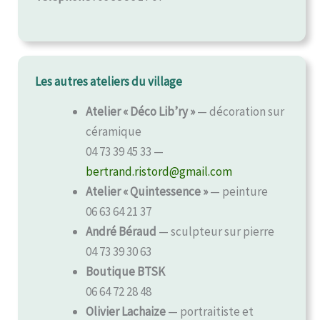
Les autres ateliers du village
Atelier « Déco Lib’ry »
— décoration sur
céramique
04 73 39 45 33 —
bertrand.ristord@gmail.com
Atelier « Quintessence »
— peinture
06 63 64 21 37
André Béraud
— sculpteur sur pierre
04 73 39 30 63
Boutique BTSK
06 64 72 28 48
Olivier Lachaize
— portraitiste et