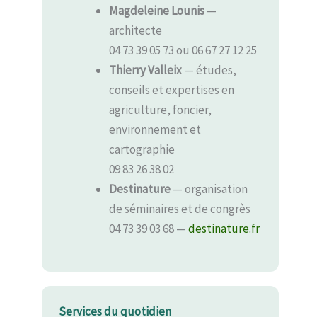
Magdeleine Lounis
—
architecte
04 73 39 05 73 ou 06 67 27 12 25
Thierry Valleix
— études,
conseils et expertises en
agriculture, foncier,
environnement et
cartographie
09 83 26 38 02
Destinature
— organisation
de séminaires et de congrès
04 73 39 03 68 —
destinature.fr
Services du quotidien