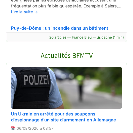
fréquentation plus faible qu'espérée. Exemple à Salers,…
Lire la suite →
Puy-de-Dôme : un incendie dans un bâtiment
agricole aux portes de Clermont-Ferrand
20 articles — France Bleu — ▲ cache (1 min)
05/08/2026 à 08:14
D'importants moyens sont déployés par les pompiers du
Actualités BFMTV
Puy-de-Dôme ce mercredi 5 août 2026. Vers 1 h 50 du
matin, un feu s'est déclaré dans une exploitation agricole
à Pont-du-Château,…
Lire la suite →
Un Ukrainien arrêté pour des soupçons
d'espionnage d'un site d'armement en Allemagne
06/08/2026 à 08:57