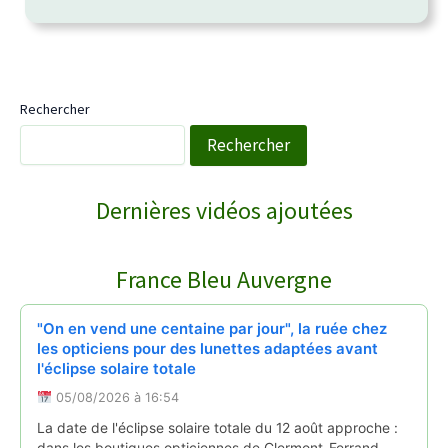
Rechercher
Rechercher
WebTV Saint-Saturnin
Dernières vidéos ajoutées
COURNOLS RECEPTION POUR LA SAINT PI…
↻
France Bleu Auvergne
Reportages
28/06/2026
"On en vend une centaine par jour", la ruée chez
les opticiens pour des lunettes adaptées avant
l'éclipse solaire totale
05/08/2026 à 16:54
La date de l'éclipse solaire totale du 12 août approche :
dans les boutiques opticiennes de Clermont-Ferrand,