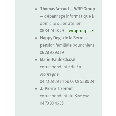
Thomas Arnaud — WRP Group
— dépannage informatique à
domicile ou en atelier
06 34 74 58 29 —
wrpgroup.net
Happy Dogs de la Serre
—
pension familiale pour chiens
06 28 95 98 19
Marie-Paule Chazal
—
correspondante de
La
Montagne
04 73 39 39 14 ou 06 08 51 89 34
J.-Pierre Tixeront
—
correspondant du
Semeur
04 73 39 46 35