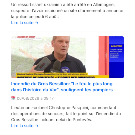
En Auvergne aussi, juillet 2026 a été le mois le plus
Un ressortissant ukrainien a été arrêté en Allemagne,
chaud jamais enregistré
suspecté d'avoir espionné un site d'armement a annoncé
la police ce jeudi 6 août.
04/08/2026 à 16:18
Lire la suite →
Météo France a publié son bilan du mois de juillet 2026,
mois le plus chaud jamais enregistré en France. C'est la
même chose en Auvergne.
Lire la suite →
Incendie du Gros Bessillon: "Le feu le plus long
dans l'histoire du Var", soulignent les pompiers
06/08/2026 à 09:17
"Défaut d'hygiène généralisé" : la préfecture
Lieutenant-colonel Christophe Pasquini, commandant
ordonne la fermeture d'un fast-food à Clermont-
des opérations de secours, fait le point sur l'incendie du
Ferrand
Gros Bessillon incluant celui de Pontevès.
Lire la suite →
04/08/2026 à 14:44