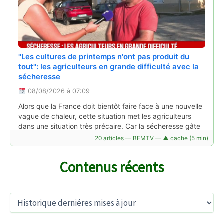
"Les cultures de printemps n'ont pas produit du
tout": les agriculteurs en grande difficulté avec la
sécheresse
08/08/2026 à 07:09
Mots fléchés, mots croisés, 7 différences...
l'agence d'attractivité de l'Allier lance son premier
Alors que la France doit bientôt faire face à une nouvelle
cahier de jeux
vague de chaleur, cette situation met les agriculteurs
dans une situation très précaire. Car la sécheresse gâte
06/08/2026 à 15:49
les récoltes,…
20 articles — BFMTV — ▲ cache (5 min)
"Mes jeux bourbonnais", c'est le nom du cahier de jeux
Lire la suite →
lancé par Allier bourbonnais attractivité pour ces
vacances d'été 2026. Une manière de faire (re)découvrir
Contenus récents
le territoire de manière ludique.
Lire la suite →
A
r
c