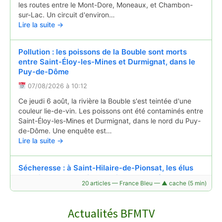
les routes entre le Mont-Dore, Moneaux, et Chambon-
sur-Lac. Un circuit d'environ…
Lire la suite →
Pollution : les poissons de la Bouble sont morts
entre Saint-Éloy-les-Mines et Durmignat, dans le
Puy-de-Dôme
07/08/2026 à 10:12
Ce jeudi 6 août, la rivière la Bouble s'est teintée d'une
couleur lie-de-vin. Les poissons ont été contaminés entre
Saint-Éloy-les-Mines et Durmignat, dans le nord du Puy-
de-Dôme. Une enquête est…
Lire la suite →
Sécheresse : à Saint-Hilaire-de-Pionsat, les élus
surveillent chaque jour le niveau du château d'eau
20 articles — France Bleu — ▲ cache (5 min)
07/08/2026 à 05:31
À Saint-Hilaire-de-Pionsat, dans les Combrailles (Puy-de-
Actualités BFMTV
Dôme), la sécheresse inquiète les habitants. Fin juin, la