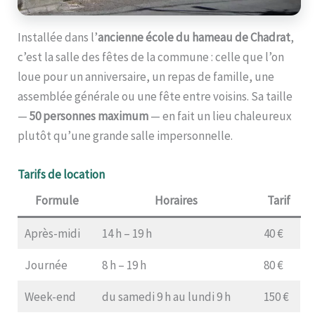
Installée dans l’
ancienne école du hameau de Chadrat
,
c’est la salle des fêtes de la commune : celle que l’on
loue pour un anniversaire, un repas de famille, une
assemblée générale ou une fête entre voisins. Sa taille
—
50 personnes maximum
— en fait un lieu chaleureux
plutôt qu’une grande salle impersonnelle.
Tarifs de location
Formule
Horaires
Tarif
Après-midi
14 h – 19 h
40 €
Journée
8 h – 19 h
80 €
Week-end
du samedi 9 h au lundi 9 h
150 €