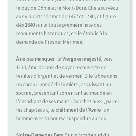
le puy de Dôme et le Mont-Dore. Elle a survécu
aux violents séismes de 1477 et 1490, et figure
dès
1840
sur la toute première liste des
monuments historiques, celle établie à la
demande de Prosper Mérimée.
À ne pas manquer :
la
Vierge en majesté
, vers
1170, âme de bois de noyer recouverte de
feuilles d’argent et de vermeil. Elle trône dans
un chœur inondé de lumière, esquissant un
sourire, présentant son enfant au monde en
l’encadrant de ses mains. Cherchez aussi, parmi
les chapiteaux, le
châtiment de l’Avare
: un
homme avec sa bourse suspendue au cou.
Notre-Dame des Fers.
Sur la façade sud du