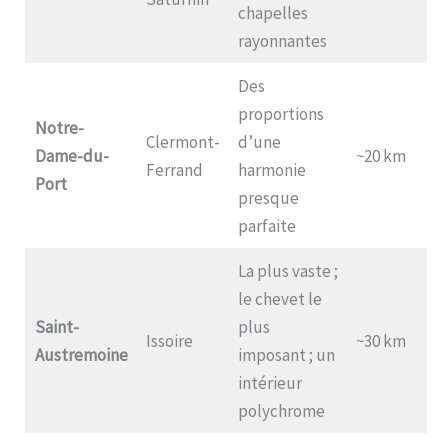
chapelles
rayonnantes
Des
proportions
Notre-
Clermont-
d’une
Dame-du-
~20 km
Ferrand
harmonie
Port
presque
parfaite
La plus vaste ;
le chevet le
Saint-
plus
Issoire
~30 km
Austremoine
imposant ; un
intérieur
polychrome