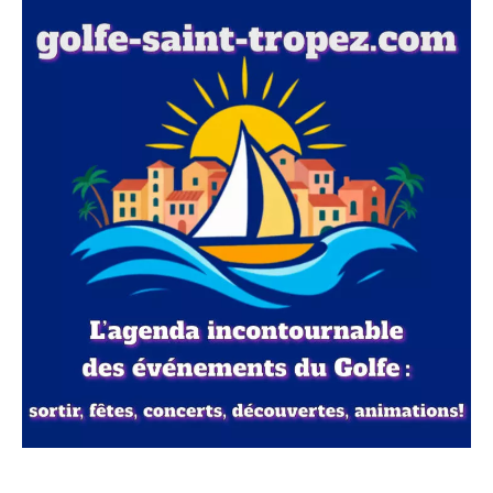
revendeurs de lunettes d'observation sont en rupture de
stock. Pour les retardataires, il existe pourtant un lieu où
vous pouvez être…
Lire la suite →
Sécheresse : à Saint-Hilaire-de-Pionsat, les élus
surveillent chaque jour le niveau du château d'eau
07/08/2026 à 05:31
À Saint-Hilaire-de-Pionsat, dans les Combrailles (Puy-de-
Dôme), la sécheresse inquiète les habitants. Fin juin, la
commune a connu une première coupure d’eau après
"Pas de déni face à la hausse du chômage, mais
une baisse importante du niveau du château d’eau…
pas de caricature non plus": Sébastien Lecornu
Lire la suite →
défend le bilan d'Emmanuel Macron, qui promettait
d'atteindre le plein-emploi d'ici 2027
10/08/2026 à 12:32
Le Premier ministre Sébastien Lecornu a défendu, ce
lundi 10 août, le bilan des politiques contre le chômage
menées depuis 10 ans, réfutant tout "déni" face à la