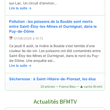
sur-Lac. Un circuit d'environ…
Lire la suite →
Pollution : les poissons de la Bouble sont morts
entre Saint-Éloy-les-Mines et Durmignat, dans le
Puy-de-Dôme
07/08/2026 à 10:12
Ce jeudi 6 août, la rivière la Bouble s'est teintée d'une
couleur lie-de-vin. Les poissons ont été contaminés entre
Saint-Éloy-les-Mines et Durmignat, dans le nord du Puy-
de-Dôme. Une enquête est…
Lire la suite →
Sécheresse : à Saint-Hilaire-de-Pionsat, les élus
surveillent chaque jour le niveau du château d'eau
20 articles — France Bleu — ▲ cache (8 min)
07/08/2026 à 05:31
À Saint-Hilaire-de-Pionsat, dans les Combrailles (Puy-de-
Actualités BFMTV
Dôme), la sécheresse inquiète les habitants. Fin juin, la
commune a connu une première coupure d’eau après