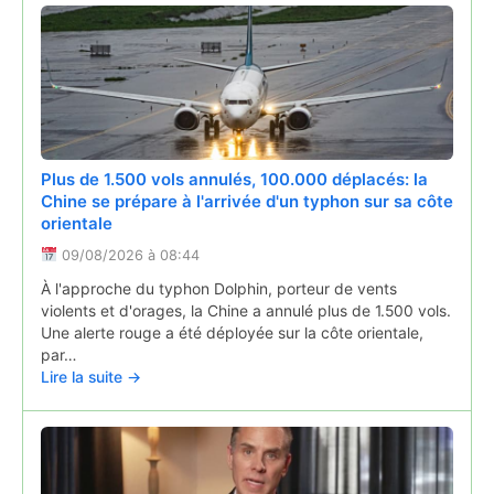
une baisse importante du niveau du château d’eau…
Lire la suite →
Plus de 1.500 vols annulés, 100.000 déplacés: la
Chine se prépare à l'arrivée d'un typhon sur sa côte
orientale
09/08/2026 à 08:44
Pont-du-Château : l'incendie est toujours en cours,
et c'est normal expliquent les pompiers du Puy-de-
À l'approche du typhon Dolphin, porteur de vents
Dôme
violents et d'orages, la Chine a annulé plus de 1.500 vols.
Une alerte rouge a été déployée sur la côte orientale,
07/08/2026 à 05:19
par…
Deux jours après, l'incendie est toujours en cours dans
Lire la suite →
une exploitation agricole du Pont-du-Château aux portes
de Clermont-Ferrand. Les pompiers expliquent pourquoi
et demandent de ne plus les solliciter.
Lire la suite →