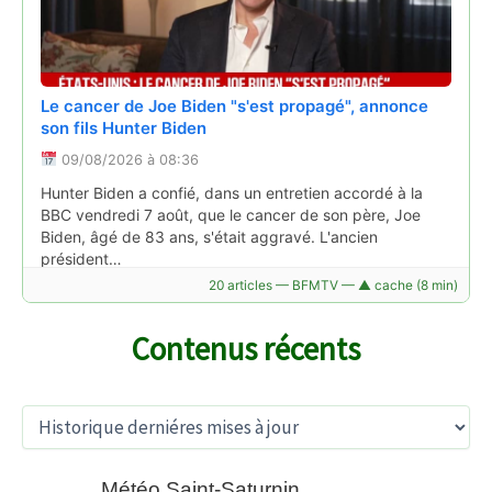
Le cancer de Joe Biden "s'est propagé", annonce
son fils Hunter Biden
09/08/2026 à 08:36
Mots fléchés, mots croisés, 7 différences...
Hunter Biden a confié, dans un entretien accordé à la
l'agence d'attractivité de l'Allier lance son premier
BBC vendredi 7 août, que le cancer de son père, Joe
cahier de jeux
Biden, âgé de 83 ans, s'était aggravé. L'ancien
président…
06/08/2026 à 15:49
Lire la suite →
20 articles — BFMTV — ▲ cache (8 min)
"Mes jeux bourbonnais", c'est le nom du cahier de jeux
lancé par Allier bourbonnais attractivité pour ces
vacances d'été 2026. Une manière de faire (re)découvrir
Contenus récents
le territoire de manière ludique.
Lire la suite →
A
r
c
h