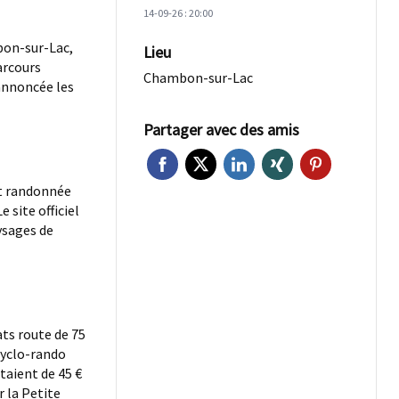
14-09-26 : 20:00
bon-sur-Lac,
Lieu
arcours
Chambon-sur-Lac
annoncée les
Partager avec des amis
et randonnée
 site officiel
ysages de
ts route de 75
cyclo-rando
taient de 45 €
r la Petite