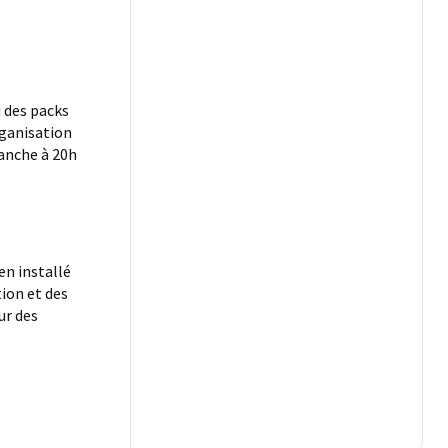
i des packs
rganisation
manche à 20h
en installé
ion et des
ur des