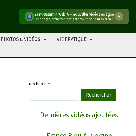
Saint-Saturnin WebTV – nouvelles vidéos en ligne
▾
Reportages, événements et patrimoine de Saint-Saturnin
PHOTOS & VIDÉOS
VIE PRATIQUE
Rechercher
Rechercher
WebTV Saint-Saturnin
Dernières vidéos ajoutées
COURNOLS RECEPTION POUR LA SAINT PI…
↻
France Bleu Auvergne
Reportages
28/06/2026