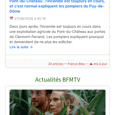
Pont-du-Château : l'incendie est toujours en cours,
et c'est normal expliquent les pompiers du Puy-de-
Dôme
07/08/2026 à 05:19
Deux jours après, l'incendie est toujours en cours dans
une exploitation agricole du Pont-du-Château aux portes
de Clermont-Ferrand. Les pompiers expliquent pourquoi
et demandent de ne plus les solliciter.
Lire la suite →
Mots fléchés, mots croisés, 7 différences...
20 articles — France Bleu — ▲ mis à jour
l'agence d'attractivité de l'Allier lance son premier
cahier de jeux
Actualités BFMTV
06/08/2026 à 15:49
"Mes jeux bourbonnais", c'est le nom du cahier de jeux
lancé par Allier bourbonnais attractivité pour ces
vacances d'été 2026. Une manière de faire (re)découvrir
le territoire de manière ludique.
Lire la suite →