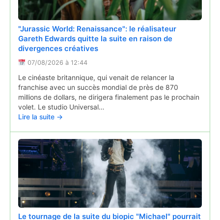
"Jurassic World: Renaissance": le réalisateur
Gareth Edwards quitte la suite en raison de
divergences créatives
07/08/2026 à 12:44
Le cinéaste britannique, qui venait de relancer la
La ville de Beaumont ne veut pas voir un Burger
franchise avec un succès mondial de près de 870
King s'installer
millions de dollars, ne dirigera finalement pas le prochain
volet. Le studio Universal…
06/08/2026 à 05:31
Lire la suite →
Le maire de Beaumont s'oppose à l'implantation d'un
Burger King sur sa commune, à proximité d'une voie
verte. Il craint des problèmes de pollution et de
circulation.
Lire la suite →
Le tournage de la suite du biopic "Michael" pourrait