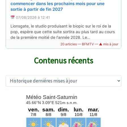
commencer dans les prochains mois pour une
sortie à partir de fin 2027
07/08/2026 à 12:41
"On en vend une centaine par jour", la ruée chez
Lionsgate, le studio produisant le biopic sur le roi de la
les opticiens pour des lunettes adaptées avant
pop, espère que cette suite sortira au plus tard au cours
l'éclipse solaire totale
de la première moitié de l'année 2028. Le…
Lire la suite →
05/08/2026 à 16:54
20 articles — BFMTV — ▲ mis à jour
La date de l'éclipse solaire totale du 12 août approche :
dans les boutiques opticiennes de Clermont-Ferrand,
Contenus récents
c'est la ruée pour s'équiper de lunettes spécialisées.
Lire la suite →
A
r
c
h
i
Clash entre Marine Tondelier et Elon Musk: la
v
stratégie "Make Europe great again" du milliardaire
e
au cœur de la campagne électorale pour la
s
présidentielle?
07/08/2026 à 12:27
Clermont-Ferrand : la pelouse du stade Gabriel-