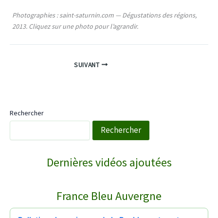
Photographies : saint-saturnin.com — Dégustations des régions,
2013. Cliquez sur une photo pour l’agrandir.
SUIVANT
Rechercher
Rechercher
WebTV Saint-Saturnin
Dernières vidéos ajoutées
COURNOLS RECEPTION POUR LA SAINT PI…
↻
France Bleu Auvergne
Reportages
28/06/2026