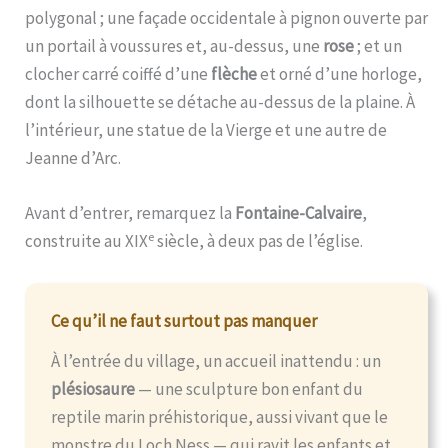
polygonal ; une façade occidentale à pignon ouverte par
un portail à voussures et, au-dessus, une
rose
; et un
clocher carré coiffé d’une
flèche
et orné d’une horloge,
dont la silhouette se détache au-dessus de la plaine. À
l’intérieur, une statue de la Vierge et une autre de
Jeanne d’Arc.
Avant d’entrer, remarquez la
Fontaine-Calvaire
,
e
construite au XIX
siècle, à deux pas de l’église.
Ce qu’il ne faut surtout pas manquer
À l’entrée du village, un accueil inattendu : un
plésiosaure
— une sculpture bon enfant du
reptile marin préhistorique, aussi vivant que le
monstre du Loch Ness — qui ravit les enfants et