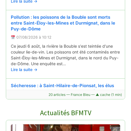
Lire la suite →
Pollution : les poissons de la Bouble sont morts
entre Saint-Éloy-les-Mines et Durmignat, dans le
Puy-de-Dôme
07/08/2026 à 10:12
Ce jeudi 6 août, la rivière la Bouble s'est teintée d'une
couleur lie-de-vin. Les poissons ont été contaminés entre
Saint-Éloy-les-Mines et Durmignat, dans le nord du Puy-
de-Dôme. Une enquête est…
Lire la suite →
Sécheresse : à Saint-Hilaire-de-Pionsat, les élus
surveillent chaque jour le niveau du château d'eau
20 articles — France Bleu — ▲ cache (1 min)
07/08/2026 à 05:31
À Saint-Hilaire-de-Pionsat, dans les Combrailles (Puy-de-
Actualités BFMTV
Dôme), la sécheresse inquiète les habitants. Fin juin, la
commune a connu une première coupure d’eau après
une baisse importante du niveau du château d’eau…