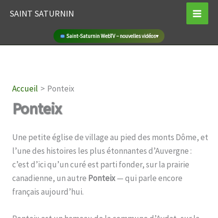
Aller
SAINT SATURNIN
au
contenu
Marché de producteurs locaux à Saint-Saturnin
▾
Accueil
Ponteix
Ponteix
Une petite église de village au pied des monts Dôme, et
l’une des histoires les plus étonnantes d’Auvergne :
c’est d’ici qu’un curé est parti fonder, sur la prairie
canadienne, un autre
Ponteix
— qui parle encore
français aujourd’hui.