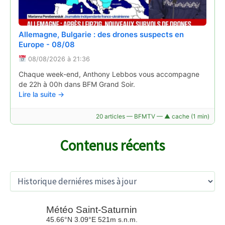
Allemagne, Bulgarie : des drones suspects en
Europe - 08/08
08/08/2026 à 21:36
Mots fléchés, mots croisés, 7 différences...
Chaque week-end, Anthony Lebbos vous accompagne
l'agence d'attractivité de l'Allier lance son premier
de 22h à 00h dans BFM Grand Soir.
cahier de jeux
Lire la suite →
06/08/2026 à 15:49
20 articles — BFMTV — ▲ cache (1 min)
"Mes jeux bourbonnais", c'est le nom du cahier de jeux
lancé par Allier bourbonnais attractivité pour ces
vacances d'été 2026. Une manière de faire (re)découvrir
Contenus récents
le territoire de manière ludique.
Lire la suite →
A
r
c
Guerre en Ukraine: le Sénat américain adopte une
h
nouvelle série de sanctions contre la Russie
i
08/08/2026 à 21:30