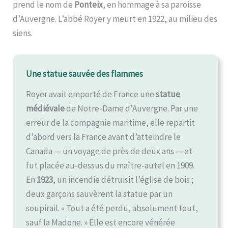
prend le nom de
Ponteix
, en hommage à sa paroisse
d’Auvergne. L’abbé Royer y meurt en 1922, au milieu des
siens.
Une statue sauvée des flammes
Royer avait emporté de France une
statue
médiévale
de Notre-Dame d’Auvergne. Par une
erreur de la compagnie maritime, elle repartit
d’abord vers la France avant d’atteindre le
Canada — un voyage de près de deux ans — et
fut placée au-dessus du maître-autel en 1909.
En
1923
, un incendie détruisit l’église de bois ;
deux garçons sauvèrent la statue par un
soupirail. « Tout a été perdu, absolument tout,
sauf la Madone. » Elle est encore vénérée