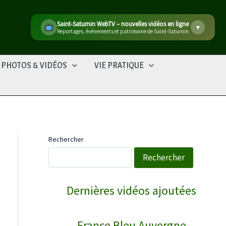
Marché de producteurs à Saint-Saturnin
▾
Produits locaux, fait maison et de saison – Place du Village
PHOTOS & VIDÉOS
VIE PRATIQUE
Rechercher
Rechercher
WebTV Saint-Saturnin
Dernières vidéos ajoutées
COURNOLS RECEPTION POUR LA SAINT PI…
↻
France Bleu Auvergne
Reportages
28/06/2026