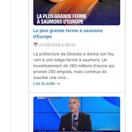
La ville de Beaumont ne veut pas voir un
La plus grande ferme à saumons
Burger King s'installer
d'Europe
06/08/2026 à 05:31
07/08/2026 à 06:00
Le maire de Beaumont s'oppose à
La préfecture de Gironde a donné son feu
l'implantation d'un Burger King sur sa
vert à une méga-ferme à saumons. Un
commune, à proximité d'une voie verte. Il
investissement de 280 millions d'euros qui
craint des problèmes de pollution et de
promet 250 emplois, mais continue de
circulation.
susciter une vive…
Lire la suite →
Lire la suite →