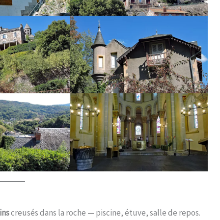
ins
creusés dans la roche — piscine, étuve, salle de repos.