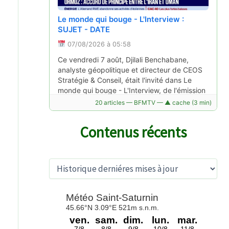
"On en vend une centaine par jour", la
Le monde qui bouge - L'Interview :
ruée chez les opticiens pour des
SUJET - DATE
lunettes adaptées avant l'éclipse solaire
07/08/2026 à 05:58
totale
Ce vendredi 7 août, Djilali Benchabane,
05/08/2026 à 16:54
analyste géopolitique et directeur de CEOS
La date de l'éclipse solaire totale du 12 août
Stratégie & Conseil, était l'invité dans Le
approche : dans les boutiques opticiennes
monde qui bouge - L'Interview, de l'émission
de Clermont-Ferrand, c'est la ruée pour
Good Morning Business, présentée…
20 articles — BFMTV — ▲ cache (3 min)
s'équiper de lunettes spécialisées.
Lire la suite →
Lire la suite →
Contenus récents
A
r
c
h
i
v
Nouvelle-Aquitaine, Normandie... Que
Clermont-Ferrand : la pelouse du stade
e
sait-on des déplacements du patient