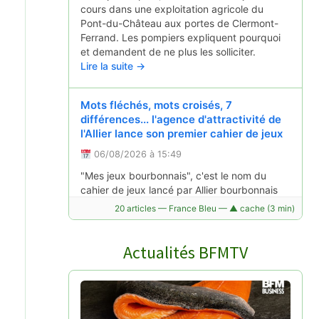
cours dans une exploitation agricole du
Pont-du-Château aux portes de Clermont-
Ferrand. Les pompiers expliquent pourquoi
et demandent de ne plus les solliciter.
Lire la suite →
Mots fléchés, mots croisés, 7
différences... l'agence d'attractivité de
l'Allier lance son premier cahier de jeux
06/08/2026 à 15:49
"Mes jeux bourbonnais", c'est le nom du
cahier de jeux lancé par Allier bourbonnais
attractivité pour ces vacances d'été 2026.
20 articles — France Bleu — ▲ cache (3 min)
Une manière de faire (re)découvrir le
territoire de manière ludique.
Lire la suite →
Actualités BFMTV