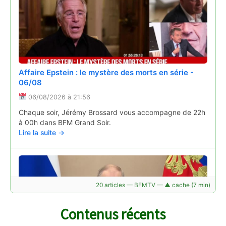
touristique en Auvergne : même les localités relativement
épargnées par les épisodes caniculaires accusent une
fréquentation plus faible qu'espérée. Exemple à Salers,…
Lire la suite →
Affaire Epstein : le mystère des morts en série -
06/08
06/08/2026 à 21:56
Chaque soir, Jérémy Brossard vous accompagne de 22h
à 00h dans BFM Grand Soir.
Lire la suite →
Puy-de-Dôme : un incendie dans un bâtiment
agricole aux portes de Clermont-Ferrand
05/08/2026 à 08:14
D'importants moyens sont déployés par les pompiers du
20 articles — BFMTV — ▲ cache (7 min)
Puy-de-Dôme ce mercredi 5 août 2026. Vers 1 h 50 du
matin, un feu s'est déclaré dans une exploitation agricole
à Pont-du-Château,…
Contenus récents
Lire la suite →