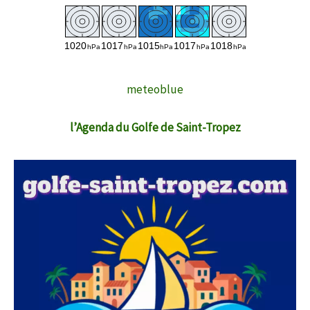
Chaque soir, Jérémy Brossard vous accompagne de 22h
à 00h dans BFM Grand Soir.
Lire la suite →
"Défaut d'hygiène généralisé" : la préfecture
ordonne la fermeture d'un fast-food à Clermont-
Ferrand
meteoblue
04/08/2026 à 14:44
l’Agenda du Golfe de Saint-Tropez
Ce mardi 4 août, la préfecture du Puy-de-Dôme a
ordonné la fermeture administrative du kebab O'Swiss,
rue Lecuelle, à Clermont-Ferrand, après avoir constaté
de nombreuses irrégularités.
Le feu de végétation qui a parcouru 100 hectares
Lire la suite →
dans l'Aude "désormais fixé"
06/08/2026 à 15:50
Un feu s'est déclaré ce jeudi dans l'Aude, à Montséret.
Plusieurs centaines de pompiers et des moyens aériens
ont été mobilisés pour lutter contre l'incendie désormais
fixé.
Lire la suite →