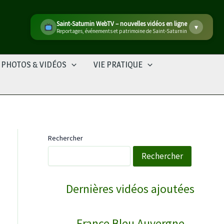
Marché de producteurs à Saint-Saturnin
▾
Produits locaux, fait maison et de saison – Place du Village
PHOTOS & VIDÉOS
VIE PRATIQUE
Rechercher
Rechercher
WebTV Saint-Saturnin
Dernières vidéos ajoutées
COURNOLS RECEPTION POUR LA SAINT PI…
↻
France Bleu Auvergne
Reportages
28/06/2026