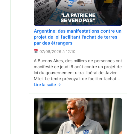
Mots fléchés, mots croisés, 7
Argentine: des manifestations contre un
différences... l'agence d'attractivité de
projet de loi facilitant l'achat de terres
l'Allier lance son premier cahier de jeux
par des étrangers
06/08/2026 à 15:49
07/08/2026 à 12:10
"Mes jeux bourbonnais", c'est le nom du
À Buenos Aires, des milliers de personnes ont
cahier de jeux lancé par Allier bourbonnais
manifesté ce jeudi 6 août contre un projet de
attractivité pour ces vacances d'été 2026.
loi du gouvernement ultra-libéral de Javier
Une manière de faire (re)découvrir le
Milei. Le texte prévoyait de faciliter l’achat…
territoire de manière ludique.
Lire la suite →
Lire la suite →