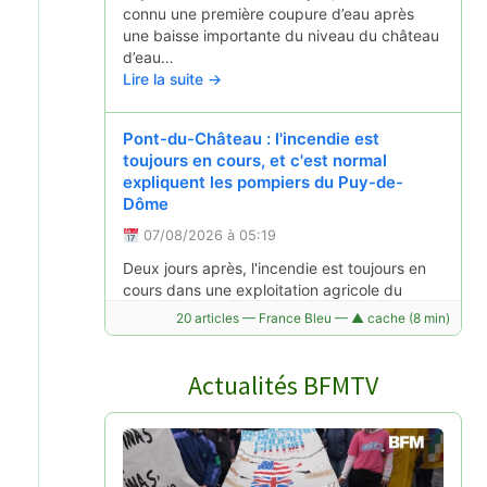
connu une première coupure d’eau après
une baisse importante du niveau du château
d’eau…
Lire la suite →
Pont-du-Château : l'incendie est
toujours en cours, et c'est normal
expliquent les pompiers du Puy-de-
Dôme
07/08/2026 à 05:19
Deux jours après, l'incendie est toujours en
cours dans une exploitation agricole du
Pont-du-Château aux portes de Clermont-
20 articles — France Bleu — ▲ cache (8 min)
Ferrand. Les pompiers expliquent pourquoi
et demandent de ne plus les solliciter.
Lire la suite →
Actualités BFMTV