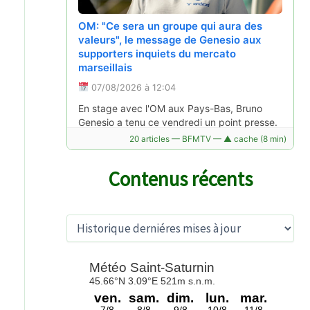
OM: "Ce sera un groupe qui aura des
La ville de Beaumont ne veut pas voir un
valeurs", le message de Genesio aux
Burger King s'installer
supporters inquiets du mercato
marseillais
06/08/2026 à 05:31
07/08/2026 à 12:04
Le maire de Beaumont s'oppose à
l'implantation d'un Burger King sur sa
En stage avec l'OM aux Pays-Bas, Bruno
commune, à proximité d'une voie verte. Il
Genesio a tenu ce vendredi un point presse.
craint des problèmes de pollution et de
Le nouveau technicien des Phocéens a tenu
20 articles — BFMTV — ▲ cache (8 min)
circulation.
à rassurer les supporters inquiets, alors que
Lire la suite →
le…
Contenus récents
Lire la suite →
A
r
c
h
i
v
"On en vend une centaine par jour", la
e