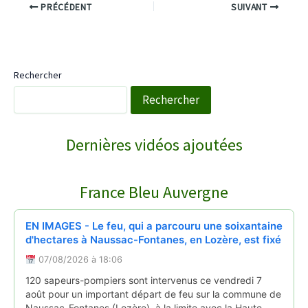
PRÉCÉDENT
SUIVANT
Rechercher
Rechercher
WebTV Saint-Saturnin
Dernières vidéos ajoutées
COURNOLS RECEPTION POUR LA SAINT PI…
↻
France Bleu Auvergne
Reportages
28/06/2026
EN IMAGES - Le feu, qui a parcouru une soixantaine
d'hectares à Naussac-Fontanes, en Lozère, est fixé
07/08/2026 à 18:06
120 sapeurs-pompiers sont intervenus ce vendredi 7
août pour un important départ de feu sur la commune de
Naussac-Fontanes (Lozère), à la limite avec la Haute-