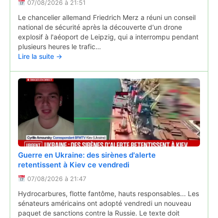
07/08/2026 à 21:51
Pont-du-Château : l'incendie est toujours en cours,
et c'est normal expliquent les pompiers du Puy-de-
Le chancelier allemand Friedrich Merz a réuni un conseil
Dôme
national de sécurité après la découverte d'un drone
explosif à l'aéoport de Leipzig, qui a interrompu pendant
07/08/2026 à 05:19
plusieurs heures le trafic…
Deux jours après, l'incendie est toujours en cours dans
Lire la suite →
une exploitation agricole du Pont-du-Château aux portes
de Clermont-Ferrand. Les pompiers expliquent pourquoi
et demandent de ne plus les solliciter.
Lire la suite →
Guerre en Ukraine: des sirènes d'alerte
retentissent à Kiev ce vendredi
07/08/2026 à 21:47
Mots fléchés, mots croisés, 7 différences...
Hydrocarbures, flotte fantôme, hauts responsables... Les
l'agence d'attractivité de l'Allier lance son premier
sénateurs américains ont adopté vendredi un nouveau
cahier de jeux
paquet de sanctions contre la Russie. Le texte doit