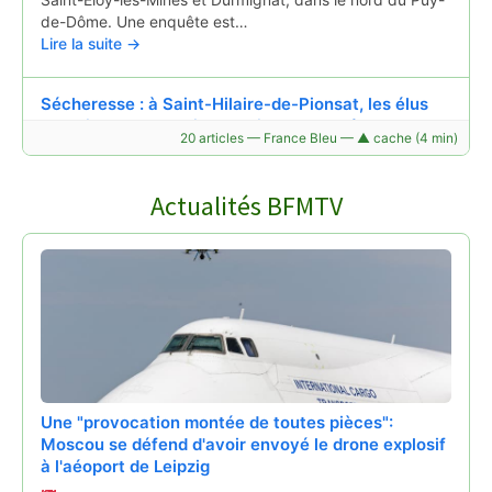
de-Dôme. Une enquête est…
Lire la suite →
Sécheresse : à Saint-Hilaire-de-Pionsat, les élus
surveillent chaque jour le niveau du château d'eau
20 articles — France Bleu — ▲ cache (4 min)
07/08/2026 à 05:31
À Saint-Hilaire-de-Pionsat, dans les Combrailles (Puy-de-
Actualités BFMTV
Dôme), la sécheresse inquiète les habitants. Fin juin, la
commune a connu une première coupure d’eau après
une baisse importante du niveau du château d’eau…
Lire la suite →
Une "provocation montée de toutes pièces":
Moscou se défend d'avoir envoyé le drone explosif
à l'aéoport de Leipzig