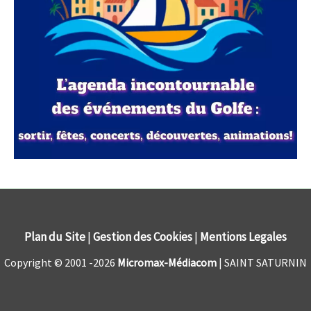
Sécheresse: "La situation est catastrophique au
Sécurité routière : vers la suspension du permis de
niveau du monde agricole", assure Thomas Gibert,
conduire en cas de téléphone au volant dans le
secrétaire national de la Confédération paysanne
Puy-de-Dôme
06/08/2026 à 10:53
03/08/2026 à 16:23
Le gouvernement annonce un plan pour venir en aide
Comme c'est déjà le cas en Haute-Loire, la préfète du
aux agriculteurs victimes des aléas climatiques de cet
Puy-de-Dôme va prendre un arrêté pour que les forces
été: canicule, sécheresse, incendies. Il comprend
de l'ordre puissent suspendre le permis en cas de
notamment des mesures d'urgence en faveur de…
téléphone au…
Lire la suite →
Lire la suite →
Plan du Site
|
Gestion des Cookies
|
Mentions Legales
Copyright © 2001 -2026
Micromax-Médiacom
| SAINT SATURNIN
Litre de gazole à plus de 2,23 euros et au-dessus
De nouvelles mesures de restriction des usagers
des 2 euros pour l'essence: faut-il s'attendre à une
de l'eau dans l'Allier
baisse des prix à la pompe dans les prochains
jours?
03/08/2026 à 13:36