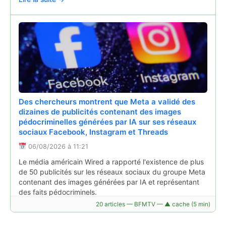
Météo France a publié son bilan du mois de juillet 2026,
mois le plus chaud jamais enregistré en France. C'est la
même chose en Auvergne.
Lire la suite →
Des chercheurs montrent que Meta a validé des
dizaines de publicités contenant des images
pédocriminelles générées par IA sur ses réseaux
sociaux Facebook, Instagram et Threads
"Défaut d'hygiène généralisé" : la préfecture
06/08/2026 à 11:21
ordonne la fermeture d'un fast-food à Clermont-
Ferrand
Le média américain Wired a rapporté l'existence de plus
de 50 publicités sur les réseaux sociaux du groupe Meta
04/08/2026 à 14:44
contenant des images générées par IA et représentant
Ce mardi 4 août, la préfecture du Puy-de-Dôme a
des faits pédocriminels.
ordonné la fermeture administrative du kebab O'Swiss,
Lire la suite →
20 articles — BFMTV — ▲ cache (5 min)
rue Lecuelle, à Clermont-Ferrand, après avoir constaté
de nombreuses irrégularités.