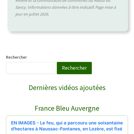
Rivière et la communauté de communes du Massif du
Sancy. Informations données à titre indicatif. Page mise à
jour en juillet 2026.
Rechercher
Rechercher
WebTV Saint-Saturnin
Dernières vidéos ajoutées
COURNOLS RECEPTION POUR LA SAINT PI…
↻
France Bleu Auvergne
Reportages
28/06/2026
EN IMAGES - Le feu, qui a parcouru une soixantaine
d'hectares à Naussac-Fontanes, en Lozère, est fixé