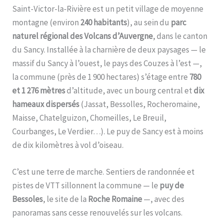
Saint-Victor-la-Rivière est un petit village de moyenne
montagne (environ
240 habitants
), au sein du
parc
naturel régional des Volcans d’Auvergne
, dans le canton
du Sancy. Installée à la charnière de deux paysages — le
massif du Sancy à l’ouest, le pays des Couzes à l’est —,
la commune (près de 1 900 hectares) s’étage entre
780
et 1 276 mètres
d’altitude, avec un bourg central et
dix
hameaux dispersés
(Jassat, Bessolles, Rocheromaine,
Maisse, Chatelguizon, Chomeilles, Le Breuil,
Courbanges, Le Verdier…). Le puy de Sancy est à moins
de dix kilomètres à vol d’oiseau.
C’est une terre de marche. Sentiers de randonnée et
pistes de VTT sillonnent la commune — le
puy de
Bessoles
, le site de la
Roche Romaine
—, avec des
panoramas sans cesse renouvelés sur les volcans.