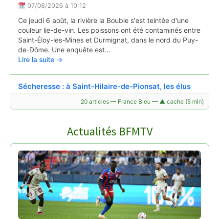
07/08/2026 à 10:12
Ce jeudi 6 août, la rivière la Bouble s'est teintée d'une
couleur lie-de-vin. Les poissons ont été contaminés entre
Saint-Éloy-les-Mines et Durmignat, dans le nord du Puy-
de-Dôme. Une enquête est…
Lire la suite →
Sécheresse : à Saint-Hilaire-de-Pionsat, les élus
surveillent chaque jour le niveau du château d'eau
20 articles — France Bleu — ▲ cache (5 min)
07/08/2026 à 05:31
À Saint-Hilaire-de-Pionsat, dans les Combrailles (Puy-de-
Actualités BFMTV
Dôme), la sécheresse inquiète les habitants. Fin juin, la
commune a connu une première coupure d’eau après
une baisse importante du niveau du château d’eau…
Lire la suite →